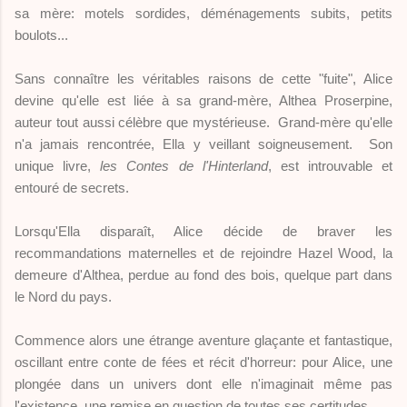
sa mère: motels sordides, déménagements subits, petits
boulots...
Sans connaître les véritables raisons de cette "fuite", Alice
devine qu'elle est liée à sa grand-mère, Althea Proserpine,
auteur tout aussi célèbre que mystérieuse. Grand-mère qu'elle
n'a jamais rencontrée, Ella y veillant soigneusement. Son
unique livre,
les Contes de l'Hinterland
, est introuvable et
entouré de secrets.
Lorsqu'Ella disparaît, Alice décide de braver les
recommandations maternelles et de rejoindre Hazel Wood, la
demeure d'Althea, perdue au fond des bois, quelque part dans
le Nord du pays.
Commence alors une étrange aventure glaçante et fantastique,
oscillant entre conte de fées et récit d'horreur: pour Alice, une
plongée dans un univers dont elle n'imaginait même pas
l'existence, une remise en question de toutes ses certitudes.