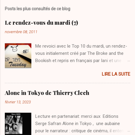
m
Posts les plus consultés de ce blog
m
e
Le rendez-vous du mardi (7)
n
novembre 08, 2011
t
Me revoici avec le Top 10 du mardi, un rendez-
a
vous initialement créé par The Broke and the
i
Bookish et repris en français par Iani et une
r
manière originale de revisiter nos bibliothèques.
e
LIRE LA SUITE
Le thème de la semaine : Les 10 livres que vous
s
garderiez à tout prix dans votre bibliothèque s'il
ne devait rester qu'eux 1. Ne tirez pas sur
Alone in Tokyo de Thierry Clech
l'oiseau moqueur de Harper Lee Une
février 13, 2023
découverte très récente mais un énorme coup
de coeur, je le garde ! 2. A l'est d'Eden de John
Lecture en partenariat: merci aux Editions
Steinbeck Un coup de coeur de jeunesse, un
Serge Safran Alone in Tokyo , une aubaine
monument ! 3. L’ombre du vent de Carlos Ruis
pour le narrateur : critique de cinéma, il entend
Zafón Pour sa magie et son dépaysement