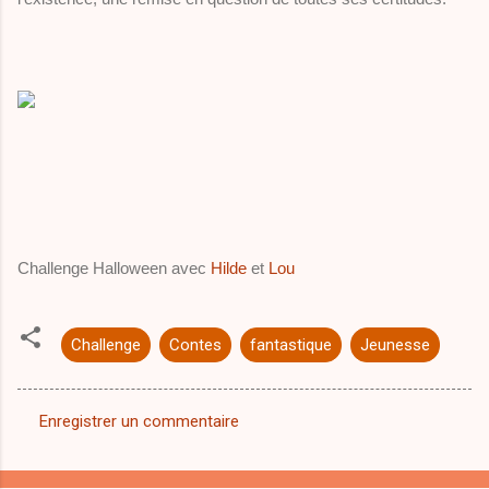
Challenge Halloween avec
Hilde
et
Lou
Challenge
Contes
fantastique
Jeunesse
Enregistrer un commentaire
C
o